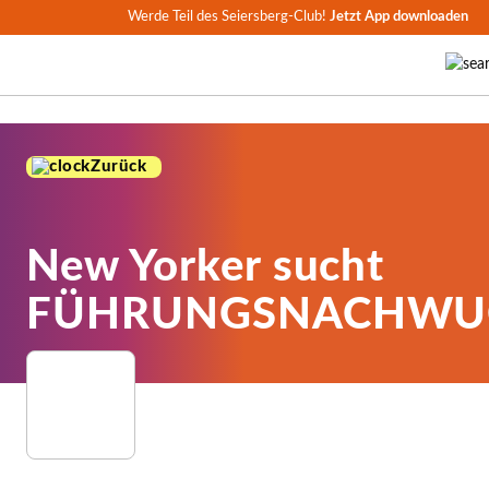
Werde Teil des Seiersberg-Club!
Jetzt App downloaden
Zurück
New Yorker sucht
FÜHRUNGSNACHWU