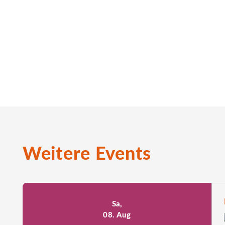
unserem Gastro-Partner
Die 3 Goldenen Kugeln
für die perfek
Ort zudem ein exklusives Eintrittskarten-Gewinnspiel für die
Zudem bieten unsere Partner
MediaMarkt
,
Müller
,
Anigame
u
ihr direkt vor Ort entdecken könnt. So habt ihr neben dem Ta
Visualisierungen erstellt mit KI-Unt
Weitere Events
Sa,
08. Aug