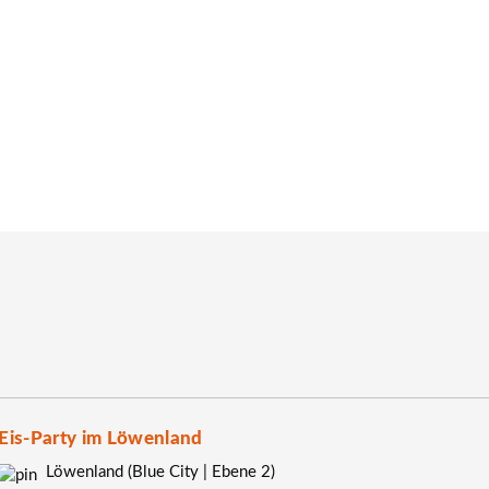
te Stärkung zwischendurch. In der ersten Juni-Woche wartet vor
 Hanamicon auf Sie.
nd
Morawa
im Rahmen der Tauschbörse zahlreiche Aktionen, die
uschen auch die Möglichkeit, beim Einkauf zu sparen.
erstützung und anschließender grafischer 
Eis-Party im Löwenland
Löwenland (Blue City | Ebene 2)