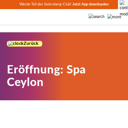
Werde Teil des Seiersberg-Club!
Jetzt App downloaden
Zurück
Eröffnung: Spa
Ceylon
Spa Ceylon feiert große Eröffnung