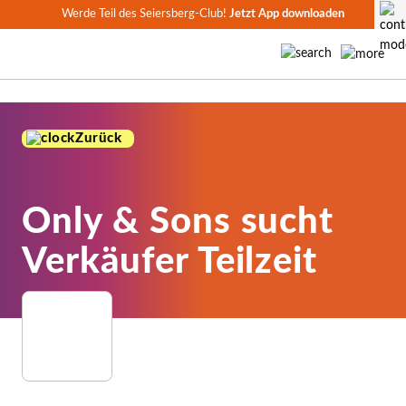
Werde Teil des Seiersberg-Club!
Jetzt App downloaden
Zurück
Only & Sons sucht
Verkäufer Teilzeit