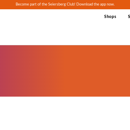
Become part of the Seiersberg Club!
Download the app now.
Shops
S